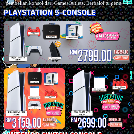
pembelian konsol dari GamesOutlets. Berbaloi tu geng~~!
PLAYSTATION 5-CONSOLE