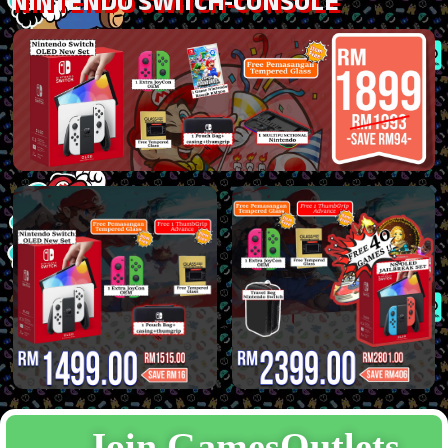
NINTENDO SWITCH-CONSOLE
Join GamesOutlets