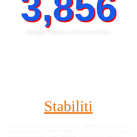
5,302
Pelanggan Yang Percaya Akan Servis Kami
DUALSENSE 5
HALL EFFECT
ANALOG
Stabiliti
Teknologi terbaru untuk atasi masalah “
Drifting
” yang selalu
kita hadapi sebagai “
True Gamer
“. Hall Effect (HE) ini boleh
dinobatkan sebagai “
Anti-Drifting
” untuk semua GamePad