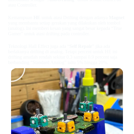
atau Controller.
Kemampuan
HE
untuk atasi Drifting dengan adanya
Magnet
yang membantu setiap gerakan yang dilakukan oleh tombol
(analog). Ini memberi kesan yang sangat besar kepada “True
Gamer” untuk atasi drifting pada controller.
Teknologi Hall Effect juga ada “
Self Repair
” jika ada
berlakunya drifting di analog. Tetapi percent untuk HE ini
drifting amatlah rendah sekitar 0.3 sampai 0.9 percent saja
berbanding “Standard Analog” iaitu 5% hingga 20%.