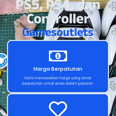
PS5, PS4, dan
Controller
Gamesoutlets
Harga Berpatutan
Kami menawarkan harga yang amat
berpatutan untuk anda dalam pasaran.